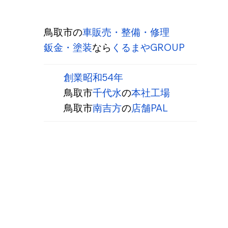
鳥取市の
車販売・整備・修理
鈑金・塗装
なら
くるまやGROUP
創業昭和54年
鳥取市
千代水
の
本社工場
鳥取市
南吉方
の
店舗PAL