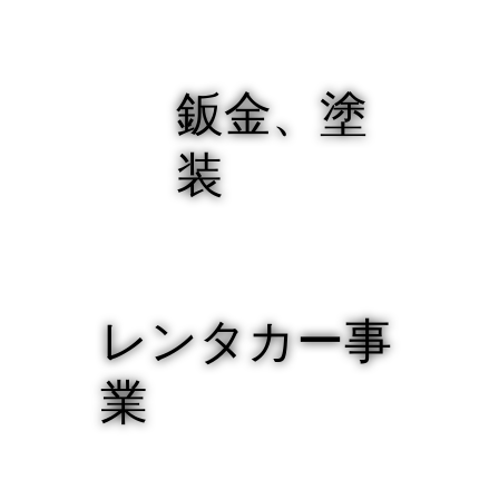
鈑金、塗
装
レンタカー事
業