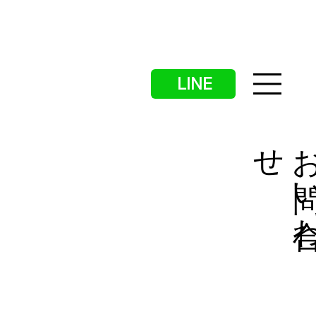
LINE
せ
問
合